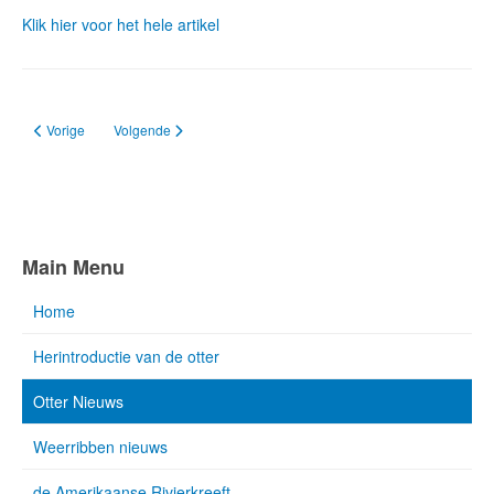
Klik hier voor het hele artikel
Vorig artikel: Let op, overstekende otters in Kampen!
Volgende artikel: Bijna-doodervaring voor otter in Wieden-Weer
Vorige
Volgende
Main Menu
Home
Herintroductie van de otter
Otter Nieuws
Weerribben nieuws
de Amerikaanse Rivierkreeft