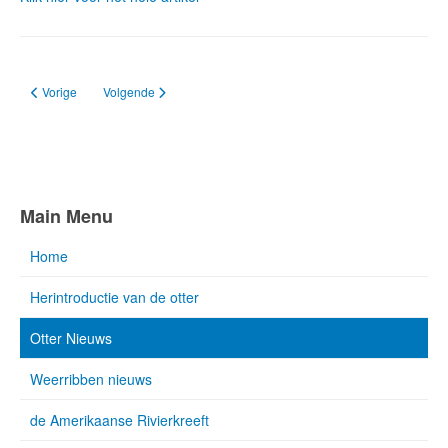
Vorig artikel: Rattenklem bij Kamerik blijkt niet otterproof
Volgende artikel: Veilige oversteek voor otters Lauwersmeerge
Vorige
Volgende
Main Menu
Home
Herintroductie van de otter
Otter Nieuws
Weerribben nieuws
de Amerikaanse Rivierkreeft