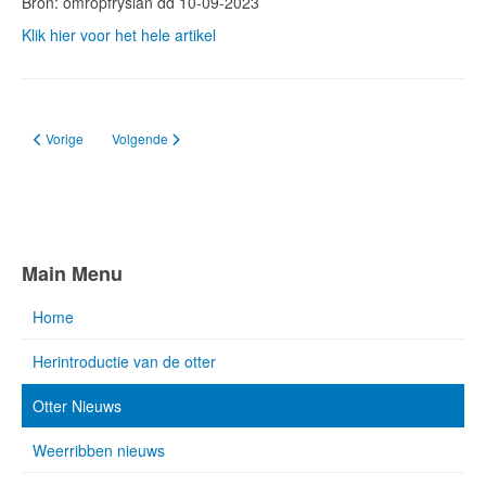
Bron: omropfryslan dd 10-09-2023
Klik hier voor het hele artikel
Vorig artikel: Otter maakt wandeling door Drachtster woonwijk
Volgende artikel: Otters krijgen eigen oversteek bij drukke prov
Vorige
Volgende
Main Menu
Home
Herintroductie van de otter
Otter Nieuws
Weerribben nieuws