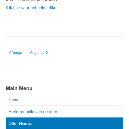
Klik hier voor het hele artikel
Vorig artikel: Een otter in hartje Groningen!
Volgende artikel: Nu al ottersporen onder net geopende natuur
Vorige
Volgende
Main Menu
Home
Herintroductie van de otter
Otter Nieuws